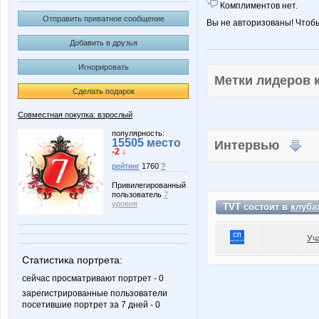
Комплиментов нет.
Отправить приватное сообщение
Вы не авторизованы! Чтоб
Добавить в друзья
Игнорировать
Метки лидеров
Сделать подарок
Совместная покупка: взрослый
популярность:
15505 место
Интервью
-2 ↓
рейтинг
1760
?
Привилегированный
пользователь
7
уровня
TVT состоит в
клуба
Уч
Статистика портрета:
сейчас просматривают портрет - 0
зарегистрированные пользователи
посетившие портрет за 7 дней - 0